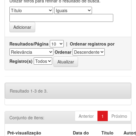
Utilizar filtros para refinar o resultado de busca.
Resultados/Página
|
Ordenar registros por
Ordenar
Registro(s)
Resultado 1-3 de 3.
Anterior
1
Próximo
Conjunto de itens:
Pré-visualização
Data do
Título
Autor