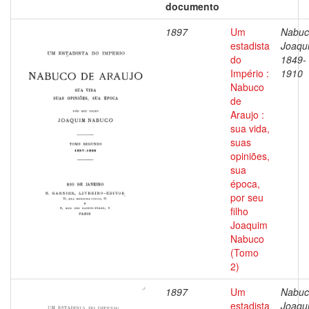
documento
1897
Um
Nabuc
estadista
Joaqu
do
1849-
Império :
1910
Nabuco
de
Araujo :
sua vida,
suas
opiniões,
sua
época,
por seu
filho
Joaquim
Nabuco
(Tomo
2)
1897
Um
Nabuc
estadista
Joaqu