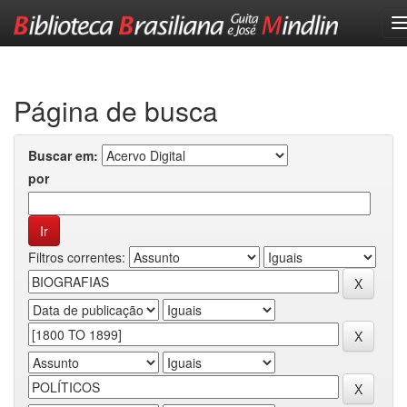
Skip
navigation
Página de busca
Buscar em:
por
Filtros correntes: