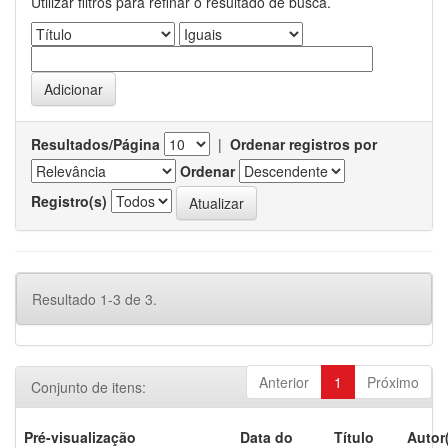
Utilizar filtros para refinar o resultado de busca.
Resultados/Página
|
Ordenar registros por
Ordenar
Registro(s)
Resultado 1-3 de 3.
Anterior
1
Próximo
Conjunto de itens:
Pré-visualização
Data do
Título
Autor