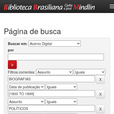
Skip
navigation
Página de busca
Buscar em:
por
Filtros correntes: