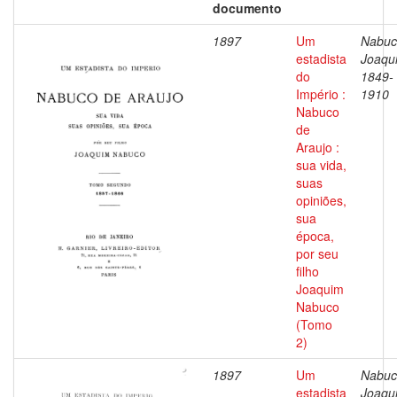
documento
1897
Um
Nabuc
estadista
Joaqu
do
1849-
Império :
1910
Nabuco
de
Araujo :
sua vida,
suas
opiniões,
sua
época,
por seu
filho
Joaquim
Nabuco
(Tomo
2)
1897
Um
Nabuc
estadista
Joaqu