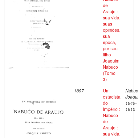
de
Araujo :
sua vida,
suas
opiniões,
sua
época,
por seu
filho
Joaquim
Nabuco
(Tomo
3)
1897
Um
Nabuc
estadista
Joaqu
do
1849-
Império :
1910
Nabuco
de
Araujo :
sua vida,