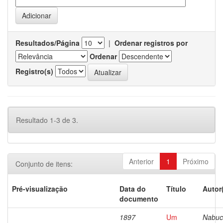
Resultados/Página
|
Ordenar registros por
Ordenar
Registro(s)
Resultado 1-3 de 3.
Anterior
1
Próximo
Conjunto de itens:
Pré-visualização
Data do
Título
Autor
documento
1897
Um
Nabuc