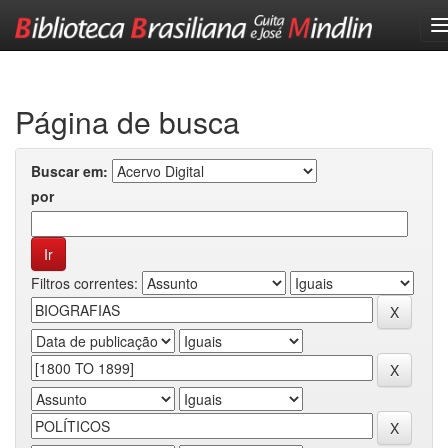
Skip
navigation
Página de busca
Buscar em:
por
Filtros correntes: