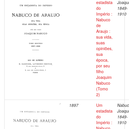
estadista
Joaqu
do
1849-
Império :
1910
Nabuco
de
Araujo :
sua vida,
suas
opiniões,
sua
época,
por seu
filho
Joaquim
Nabuco
(Tomo
2)
1897
Um
Nabuc
estadista
Joaqu
do
1849-
Império :
1910
Nabuco