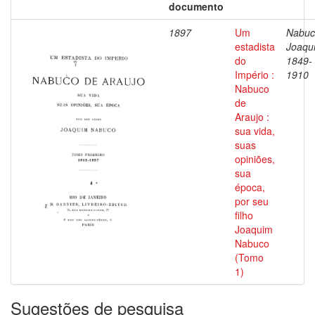
documento
1897
Um
Nabuc
estadista
Joaqu
do
1849-
Império :
1910
Nabuco
de
Araujo :
sua vida,
suas
opiniões,
sua
época,
por seu
filho
Joaquim
Nabuco
(Tomo
1)
Sugestões de pesquisa