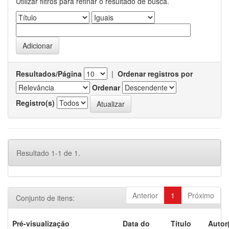
Utilizar filtros para refinar o resultado de busca.
Resultados/Página
|
Ordenar registros por
Ordenar
Registro(s)
Resultado 1-1 de 1.
Anterior
1
Próximo
Conjunto de itens:
Pré-visualização
Data do
Título
Autor