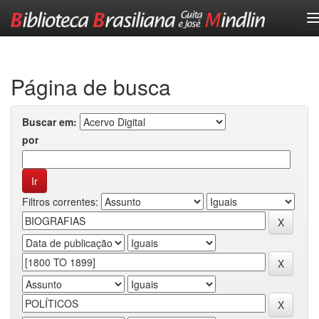
Skip
navigation
Página de busca
Buscar em:
por
Filtros correntes: