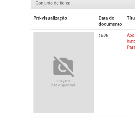
Conjunto de itens:
Pré-visualização
Data do
Títu
documento
1866
Apo
his
Par