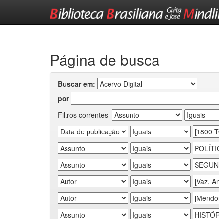
Skip
navigation
Página de busca
Buscar em:
por
Filtros correntes: