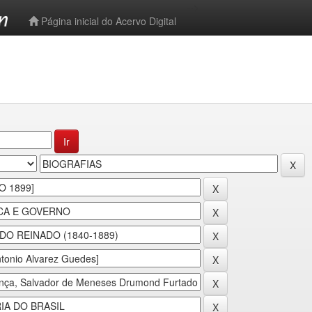
-->
Página inicial do Acervo Digital