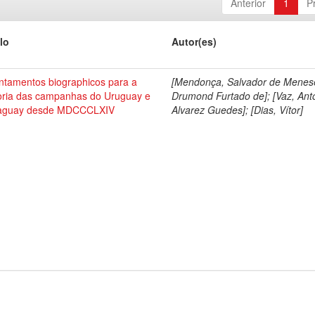
Anterior
1
P
lo
Autor(es)
ntamentos biographicos para a
[Mendonça, Salvador de Menes
toria das campanhas do Uruguay e
Drumond Furtado de]; [Vaz, Ant
aguay desde MDCCCLXIV
Alvarez Guedes]; [Dias, Vítor]