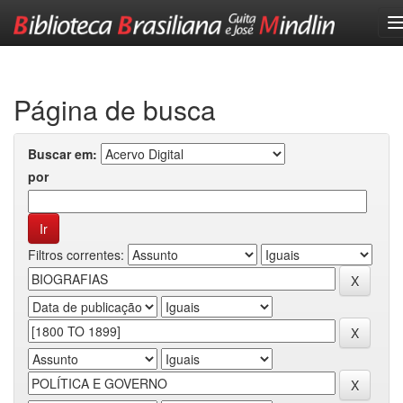
Skip
navigation
Página de busca
Buscar em:
por
Filtros correntes: