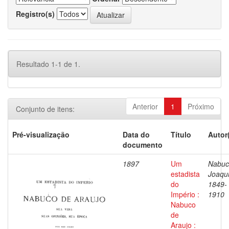
Registro(s)
Resultado 1-1 de 1.
Anterior
1
Próximo
Conjunto de itens:
Pré-visualização
Data do
Título
Autor
documento
1897
Um
Nabuc
estadista
Joaqu
do
1849-
Império :
1910
Nabuco
de
Araujo :