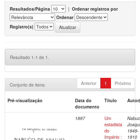
Resultados/Página
|
Ordenar registros por
Ordenar
Registro(s)
Resultado 1-1 de 1.
Anterior
1
Próximo
Conjunto de itens:
Pré-visualização
Data do
Título
Autor
documento
1897
Um
Nabuc
estadista
Joaqu
do
1849-
Império :
1910