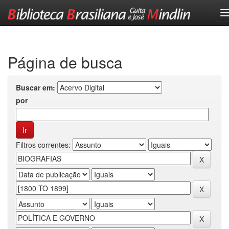
Skip
navigation
Página de busca
Buscar em:
por
Filtros correntes: