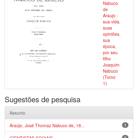
Nabuco
de
Araujo :
sua vida,
suas
opiniões,
sua
época,
por seu
filho
Joaquim
Nabuco
(Tomo
1)
Sugestões de pesquisa
Assunto
Araújo, José Thomaz Nabuco de, 18...
1
1