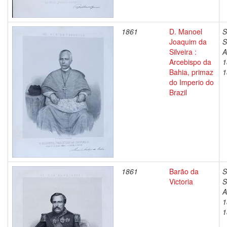
1861
D. Manoel
S
Joaquim da
S
Silveira :
A
Arcebispo da
1
Bahia, primaz
1
do Imperio do
Brazil
1861
Barão da
S
Victoria
S
A
1
1