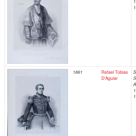
1
1
1861
Rafael Tobias
S
D'Aguiar
S
A
1
1