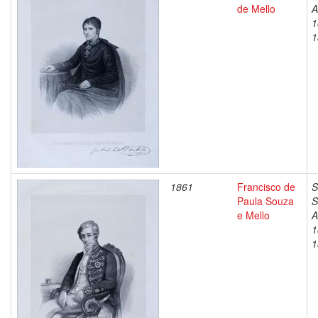
de Mello
A
1
1
1861
Francisco de
S
Paula Souza
S
e Mello
A
1
1