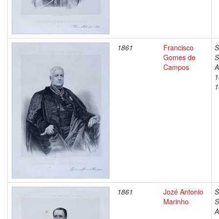
1861
Francisco
S
Gomes de
S
Campos
A
1
1
1861
Jozé Antonio
S
Marinho
S
A