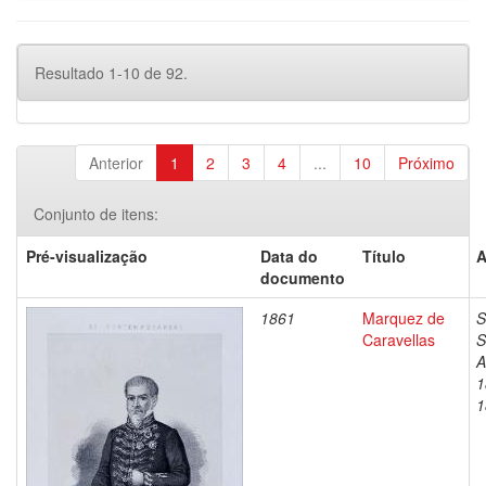
Resultado 1-10 de 92.
Anterior
1
2
3
4
...
10
Próximo
Conjunto de itens:
Pré-visualização
Data do
Título
A
documento
1861
Marquez de
S
Caravellas
S
A
1
1