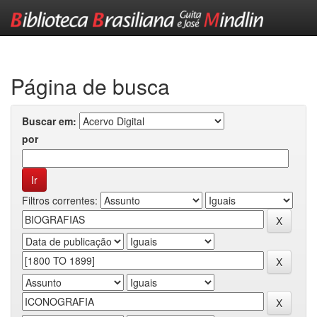
Skip
navigation
Página de busca
Buscar em:
por
Filtros correntes: