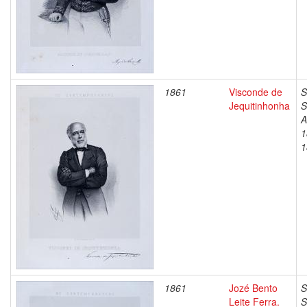
1861
Visconde de
S
Jequitinhonha
S
A
1
1
1861
Jozé Bento
S
Leite Ferra.
S