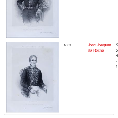
1861
Jose Joaquim
S
da Rocha
S
A
1
1