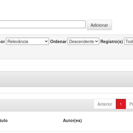
por
Ordenar
Registro(s)
Anterior
1
P
tulo
Autor(es)