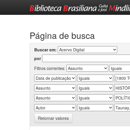
Skip
navigation
Página de busca
Buscar em:
por
Filtros correntes:
Retornar valores