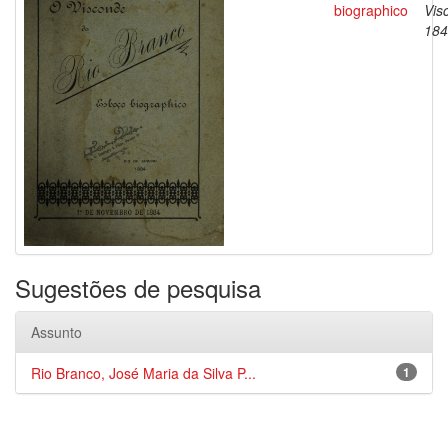
biographico
Vis
184
Sugestões de pesquisa
Assunto
Rio Branco, José Maria da Silva P...
1