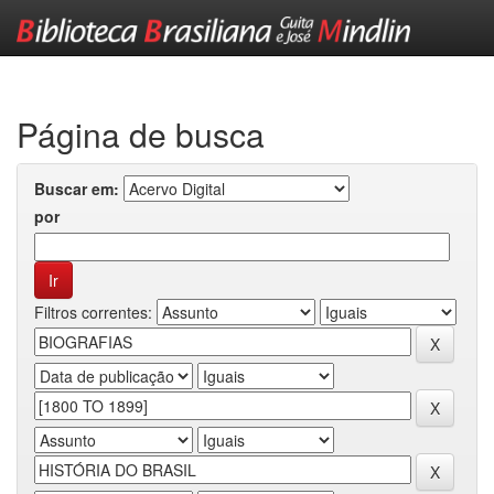
Skip
navigation
Página de busca
Buscar em:
por
Filtros correntes: