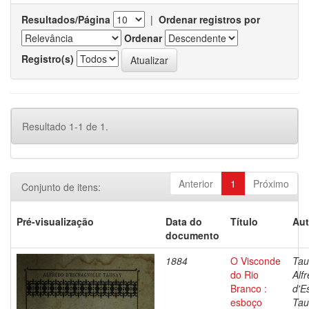
Resultados/Página
|
Ordenar registros por
Ordenar
Registro(s)
Resultado 1-1 de 1.
Anterior
1
Próximo
Conjunto de itens:
Pré-visualização
Data do
Título
Aut
documento
1884
O Visconde
Tau
do Rio
Alf
Branco :
d'E
esboço
Tau