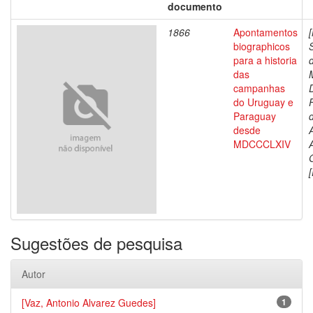
documento
1866
Apontamentos
biographicos
para a historia
das
campanhas
do Uruguay e
Paraguay
d
desde
MDCCCLXIV
[
Sugestões de pesquisa
Autor
[Vaz, Antonio Alvarez Guedes]
1