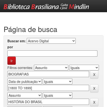
Skip
navigation
Página de busca
Buscar em:
por
Filtros correntes: