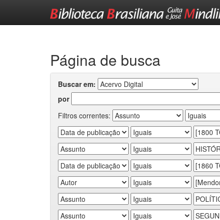
Skip
navigation
Página de busca
Buscar em:
por
Filtros correntes: