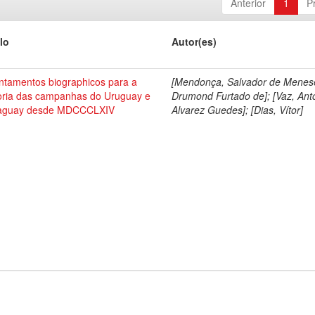
Anterior
1
P
lo
Autor(es)
ntamentos biographicos para a
[Mendonça, Salvador de Menes
toria das campanhas do Uruguay e
Drumond Furtado de]; [Vaz, Ant
aguay desde MDCCCLXIV
Alvarez Guedes]; [Dias, Vítor]