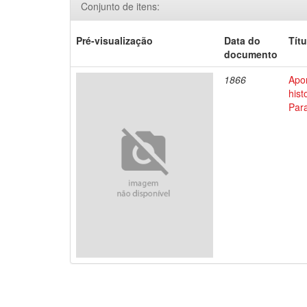
Conjunto de itens:
Pré-visualização
Data do
Títu
documento
1866
Apo
his
Par