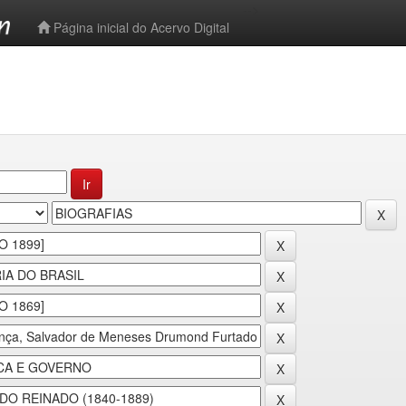
-->
Página inicial do Acervo Digital