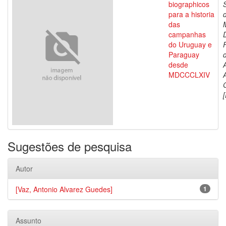
biographicos
para a historia
das
campanhas
do Uruguay e
Paraguay
d
desde
MDCCCLXIV
[
Sugestões de pesquisa
Autor
[Vaz, Antonio Alvarez Guedes]
1
Assunto