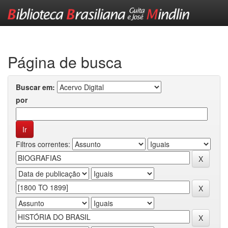
Skip
navigation
Página de busca
Buscar em:
por
Filtros correntes: