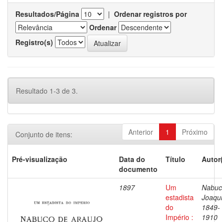
Resultados/Página
|
Ordenar registros por
Ordenar
Registro(s)
Resultado 1-3 de 3.
Anterior
1
Próximo
Conjunto de itens:
Pré-visualização
Data do
Título
Autor
documento
1897
Um
Nabuc
estadista
Joaqu
do
1849-
Império :
1910