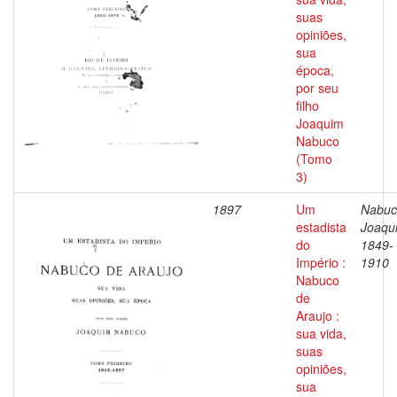
suas
opiniões,
sua
época,
por seu
filho
Joaquim
Nabuco
(Tomo
3)
1897
Um
Nabuc
estadista
Joaqu
do
1849-
Império :
1910
Nabuco
de
Araujo :
sua vida,
suas
opiniões,
sua