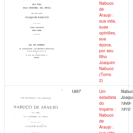
Nabuco
de
Araujo :
sua vida,
suas
opiniões,
sua
época,
por seu
filho
Joaquim
Nabuco
(Tomo
2)
1897
Um
Nabuc
estadista
Joaqu
do
1849-
Império :
1910
Nabuco
de
Araujo :
sua vida,