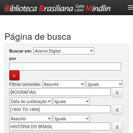
Skip
navigation
Página de busca
Buscar em:
por
Filtros correntes: