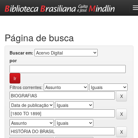
Skip
navigation
Página de busca
Buscar em:
por
Filtros correntes: