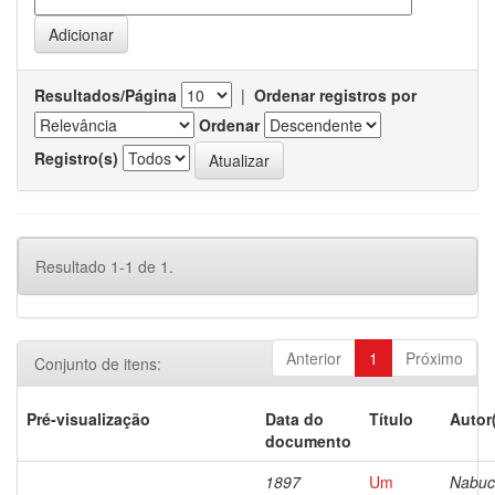
Resultados/Página
|
Ordenar registros por
Ordenar
Registro(s)
Resultado 1-1 de 1.
Anterior
1
Próximo
Conjunto de itens:
Pré-visualização
Data do
Título
Autor
documento
1897
Um
Nabuc