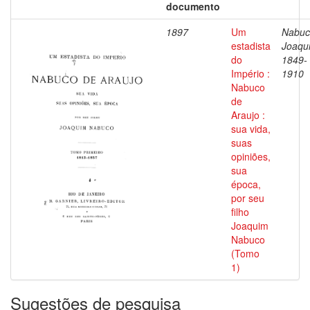
documento
1897
Um
Nabuc
estadista
Joaqu
do
1849-
Império :
1910
Nabuco
de
Araujo :
sua vida,
suas
opiniões,
sua
época,
por seu
filho
Joaquim
Nabuco
(Tomo
1)
Sugestões de pesquisa