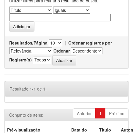
Utilizar filtros para refinar o resultado de busca.
Resultados/Página
|
Ordenar registros por
Ordenar
Registro(s)
Resultado 1-1 de 1.
Anterior
1
Próximo
Conjunto de itens:
Pré-visualização
Data do
Título
Autor