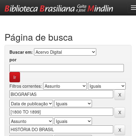
Skip
navigation
Página de busca
Buscar em:
por
Filtros correntes: