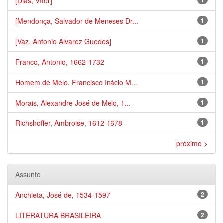
[Dias, Vítor]
1
[Mendonça, Salvador de Meneses Dr...
1
[Vaz, Antonio Alvarez Guedes]
1
Franco, Antonio, 1662-1732
1
Homem de Melo, Francisco Inácio M...
1
Morais, Alexandre José de Melo, 1...
1
Richshoffer, Ambroise, 1612-1678
1
próximo >
Assunto
Anchieta, José de, 1534-1597
2
LITERATURA BRASILEIRA
2