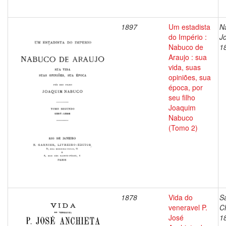
1897
Um estadista
N
do Império :
J
Nabuco de
1
Araujo : sua
vida, suas
opiniões, sua
época, por
seu filho
Joaquim
Nabuco
(Tomo 2)
1878
Vida do
Sa
veneravel P.
C
José
1