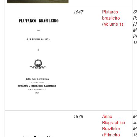
1847
Plutarco
Si
brasileiro
Pe
(Volume 1)
(
M
Pe
1
1876
Anno
M
Biographico
J
Brazileiro
M
(Primeiro
1