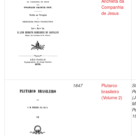
Anchieta da
Companhia
de Jesus
1847
Plutarco
Si
brasileiro
Pe
(Volume 2)
(
M
Pe
1