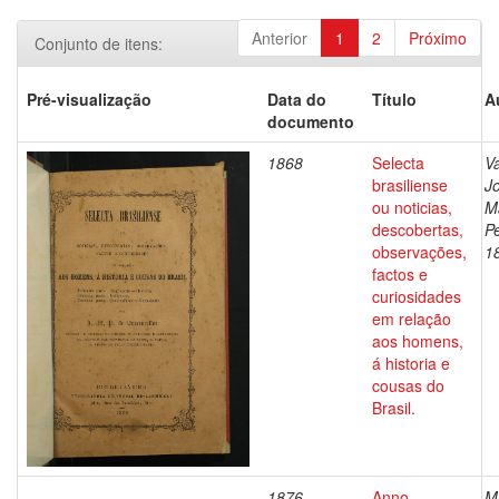
Anterior
1
2
Próximo
Conjunto de itens:
Pré-visualização
Data do
Título
A
documento
1868
Selecta
V
brasiliense
J
ou noticias,
M
descobertas,
Pe
observações,
1
factos e
curiosidades
em relação
aos homens,
á historia e
cousas do
Brasil.
1876
Anno
M