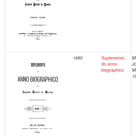
1880
Suplemento
M
do anno
J
biographico
M
1