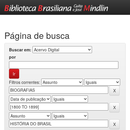
Skip
navigation
Página de busca
Buscar em:
por
Filtros correntes: