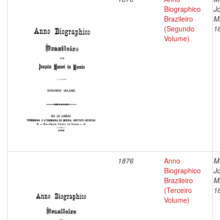
Biographico
J
Brazileiro
M
(Segundo
1
Volume)
1876
Anno
M
Biographico
J
Brazileiro
M
(Terceiro
1
Volume)