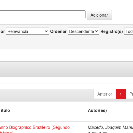
por
Ordenar
Registro(s)
Anterior
1
P
Título
Autor(es)
Anno Biographico Brazileiro (Segundo
Macedo, Joaquim Manu