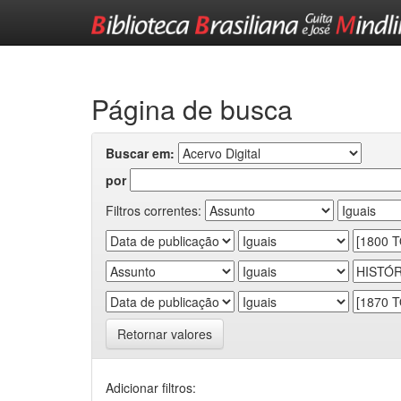
Skip
navigation
Página de busca
Buscar em:
por
Filtros correntes:
Retornar valores
Adicionar filtros: