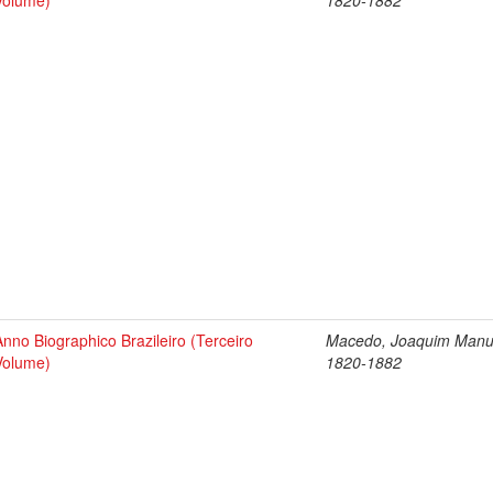
Volume)
1820-1882
Anno Biographico Brazileiro (Terceiro
Macedo, Joaquim Manu
Volume)
1820-1882