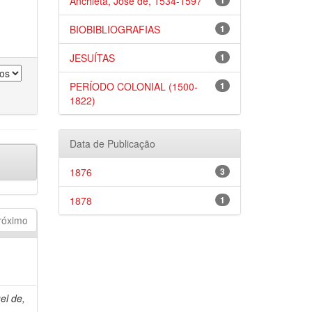
Anchieta, José de, 1534-1597
1
BIOBIBLIOGRAFIAS
1
JESUÍTAS
1
PERÍODO COLONIAL (1500-
1
1822)
Data de Publicação
1876
3
1878
1
róximo
el de,