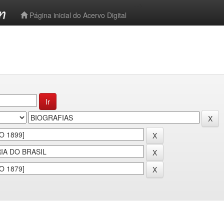
-->
Página inicial do Acervo Digital