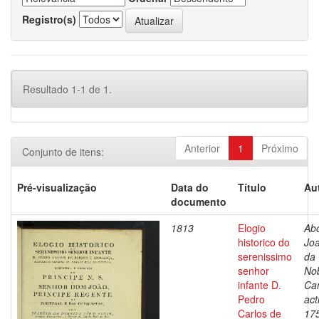
Registro(s)
Resultado 1-1 de 1.
Anterior
1
Próximo
Conjunto de itens:
Pré-visualização
Data do
Título
Au
documento
1813
Elogio
Ab
historico do
Jo
serenissimo
da
senhor
No
infante D.
Ca
Pedro
act
Carlos de
17