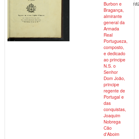
Burbon e
18
Bragança,
almirante
general da
Armada
Real
Portugueza,
composto,
e dedicado
ao principe
N.S. o
Senhor
Dom João,
principe
regente de
Portugal e
das
conquistas,
Joaquim
Nobrega
Cão
d'Aboim