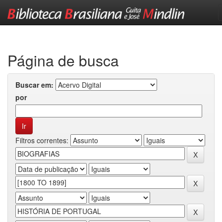
Skip
navigation
Página de busca
Buscar em:
por
Filtros correntes: