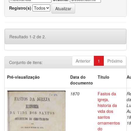
Registro(s)
Resultado 1-2 de 2.
Anterior
1
Próximo
Conjunto de itens:
Pré-visualização
Data do
Título
Au
documento
1870
Fastos da
Re
igreja,
da
historia da
Lu
vida dos
Au
santos
18
ornamentos
1
do