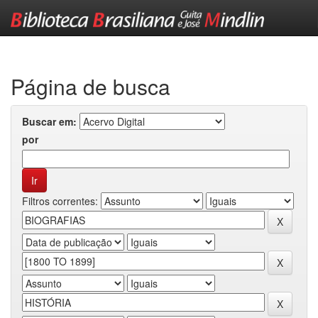
Skip
navigation
Página de busca
Buscar em:
por
Filtros correntes: