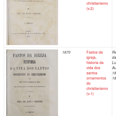
christianismo
(v.2)
1870
Fastos da
Re
igreja,
da
historia da
Lu
vida dos
Au
santos
18
ornamentos
1
do
christianismo
(v.1)