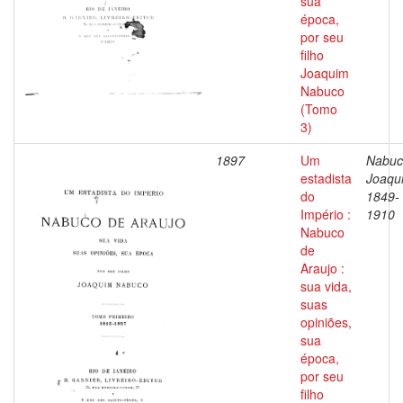
sua
época,
por seu
filho
Joaquim
Nabuco
(Tomo
3)
1897
Um
Nabuc
estadista
Joaqu
do
1849-
Império :
1910
Nabuco
de
Araujo :
sua vida,
suas
opiniões,
sua
época,
por seu
filho