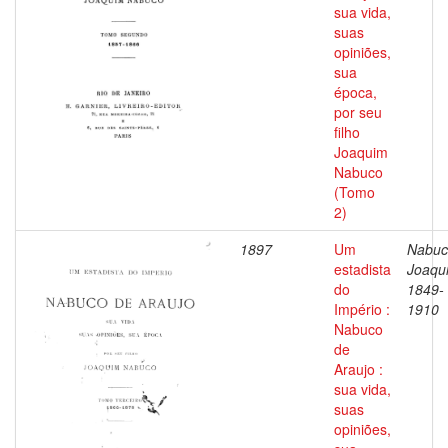
sua vida,
suas
opiniões,
sua
época,
por seu
filho
Joaquim
Nabuco
(Tomo
2)
1897
Um
Nabuc
estadista
Joaqu
do
1849-
Império :
1910
Nabuco
de
Araujo :
sua vida,
suas
opiniões,