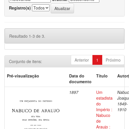
Registro(s)
Resultado 1-3 de 3.
Anterior
1
Próximo
Conjunto de itens:
Pré-visualização
Data do
Título
Autor
documento
1897
Um
Nabuc
estadista
Joaqu
do
1849-
Império :
1910
Nabuco
de
Araujo :