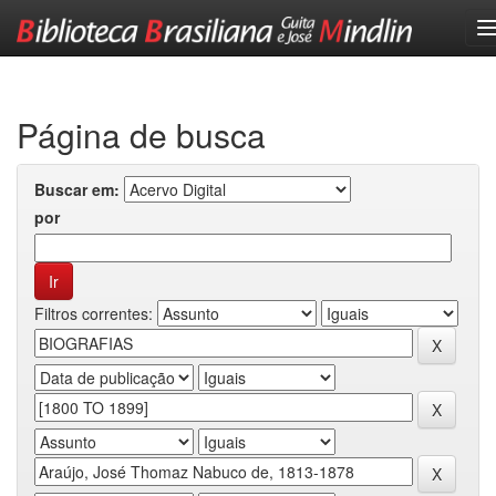
Skip
navigation
Página de busca
Buscar em:
por
Filtros correntes: