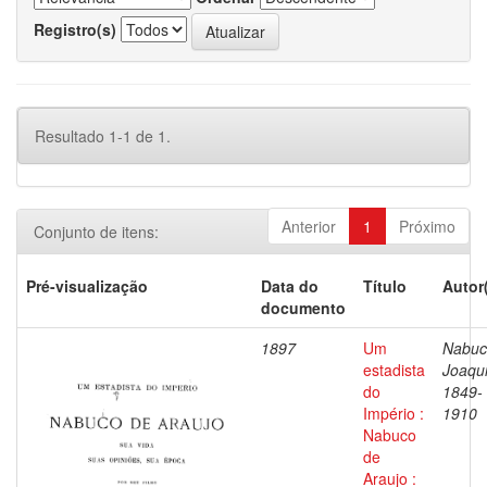
Registro(s)
Resultado 1-1 de 1.
Anterior
1
Próximo
Conjunto de itens:
Pré-visualização
Data do
Título
Autor
documento
1897
Um
Nabuc
estadista
Joaqu
do
1849-
Império :
1910
Nabuco
de
Araujo :