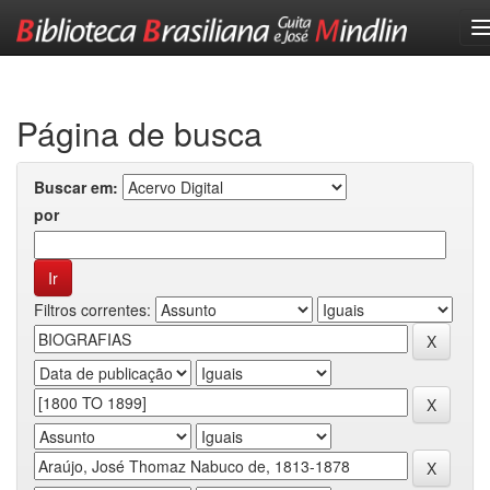
Skip
navigation
Página de busca
Buscar em:
por
Filtros correntes: