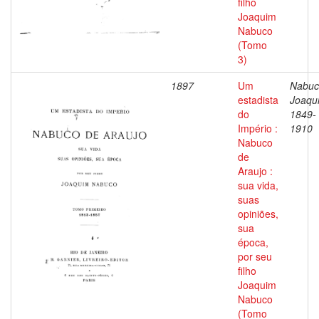
filho
Joaquim
Nabuco
(Tomo
3)
1897
Um
Nabuc
estadista
Joaqu
do
1849-
Império :
1910
Nabuco
de
Araujo :
sua vida,
suas
opiniões,
sua
época,
por seu
filho
Joaquim
Nabuco
(Tomo