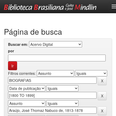
Skip
navigation
Página de busca
Buscar em:
por
Filtros correntes: