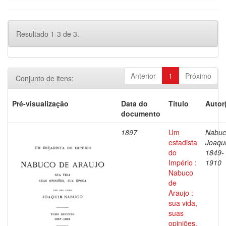
Resultado 1-3 de 3.
Anterior
1
Próximo
Conjunto de itens:
Pré-visualização
Data do
Título
Autor
documento
1897
Um
Nabuc
estadista
Joaqu
do
1849-
Império :
1910
Nabuco
de
Araujo :
sua vida,
suas
opiniões,