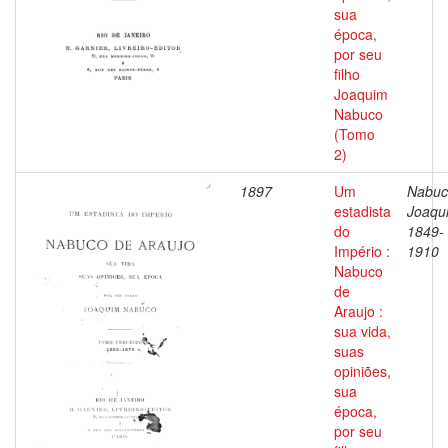
sua
época,
por seu
filho
Joaquim
Nabuco
(Tomo
2)
1897
Um
Nabuc
estadista
Joaqu
do
1849-
Império :
1910
Nabuco
de
Araujo :
sua vida,
suas
opiniões,
sua
época,
por seu