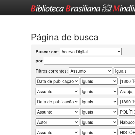
Skip
navigation
Página de busca
Buscar em:
por
Filtros correntes: