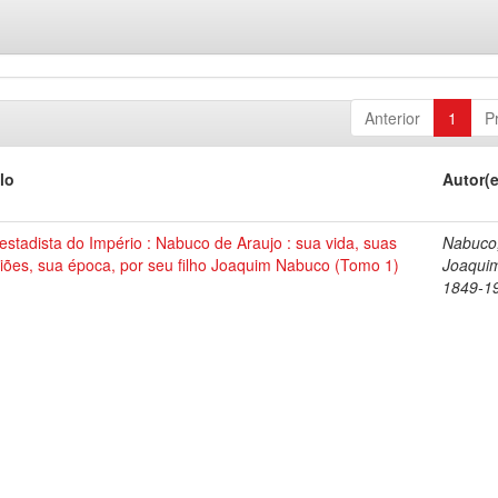
Anterior
1
P
lo
Autor(
stadista do Império : Nabuco de Araujo : sua vida, suas
Nabuco
iões, sua época, por seu filho Joaquim Nabuco (Tomo 1)
Joaqui
1849-1