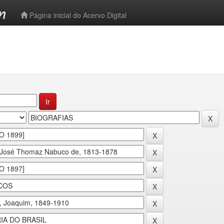
-->
Página inicial do Acervo Digital