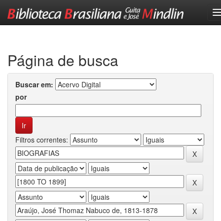
Skip
navigation
Página de busca
Buscar em:
por
Filtros correntes: