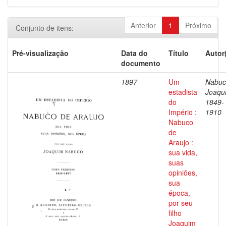
Anterior
1
Próximo
Conjunto de itens:
Pré-visualização
Data do
Título
Autor
documento
1897
Um
Nabuc
estadista
Joaqu
do
1849-
Império :
1910
Nabuco
de
Araujo :
sua vida,
suas
opiniões,
sua
época,
por seu
filho
Joaquim