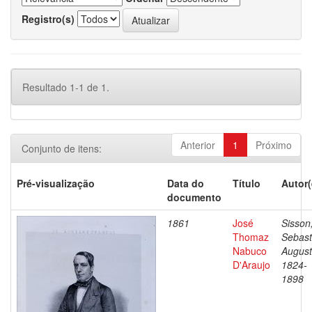
Registro(s)
Resultado 1-1 de 1.
Anterior
1
Próximo
Conjunto de itens:
Pré-visualização
Data do
Título
Autor(
documento
1861
José
Sisson
Thomaz
Sebast
Nabuco
August
D'Araujo
1824-
1898