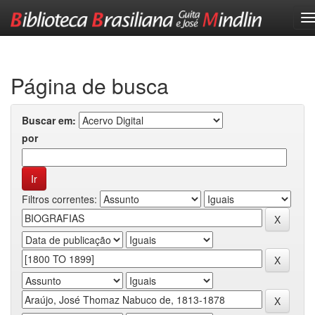
Skip
navigation
Página de busca
Buscar em:
por
Filtros correntes: