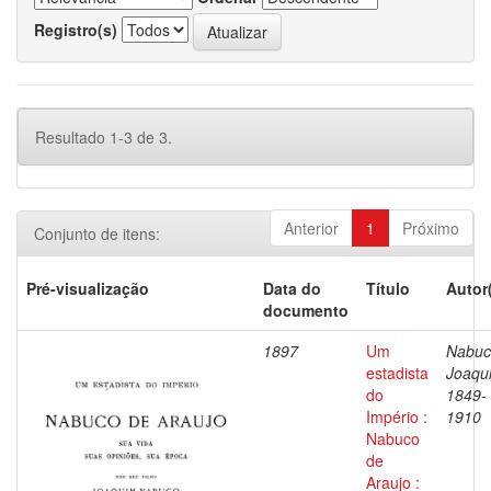
Registro(s)
Resultado 1-3 de 3.
Anterior
1
Próximo
Conjunto de itens:
Pré-visualização
Data do
Título
Autor
documento
1897
Um
Nabuc
estadista
Joaqu
do
1849-
Império :
1910
Nabuco
de
Araujo :