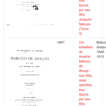
sua
época,
por seu
filho
Joaquim
Nabuco
(Tomo
3)
1897
Um
Nabuc
estadista
Joaqu
do
1849-
Império :
1910
Nabuco
de
Araujo :
sua vida,
suas
opiniões,
sua
época,
por seu
filho