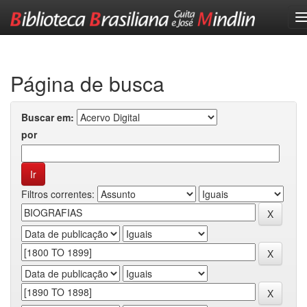
Skip
navigation
Página de busca
Buscar em:
por
Filtros correntes: