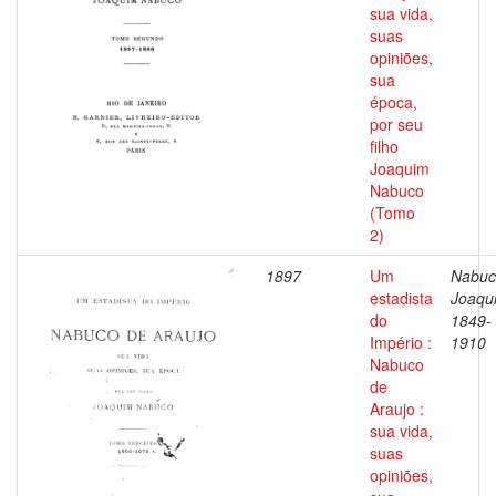
sua vida,
suas
opiniões,
sua
época,
por seu
filho
Joaquim
Nabuco
(Tomo
2)
1897
Um
Nabuc
estadista
Joaqu
do
1849-
Império :
1910
Nabuco
de
Araujo :
sua vida,
suas
opiniões,