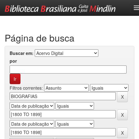
Skip
navigation
Página de busca
Buscar em:
por
Filtros correntes: