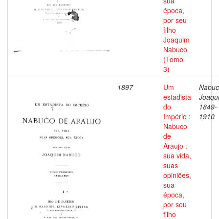
sua
época,
por seu
filho
Joaquim
Nabuco
(Tomo
3)
1897
Um
Nabuc
estadista
Joaqu
do
1849-
Império :
1910
Nabuco
de
Araujo :
sua vida,
suas
opiniões,
sua
época,
por seu
filho