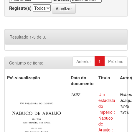
Registro(s)
Resultado 1-3 de 3.
Anterior
1
Próximo
Conjunto de itens:
Pré-visualização
Data do
Título
Autor
documento
1897
Um
Nabuc
estadista
Joaqu
do
1849-
Império :
1910
Nabuco
de
Araujo :