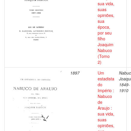
sua vida,
suas
opiniões,
sua
época,
por seu
filho
Joaquim
Nabuco
(Tomo
2)
1897
Um
Nabuc
estadista
Joaqu
do
1849-
Império :
1910
Nabuco
de
Araujo :
sua vida,
suas
opiniões,