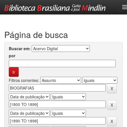
Skip
navigation
Página de busca
Buscar em:
por
Filtros correntes: