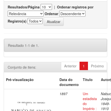
Resultados/Página
|
Ordenar registros por
Ordenar
Registro(s)
Resultado 1-1 de 1.
Anterior
1
Próximo
Conjunto de itens:
Pré-visualização
Data do
Título
Autor
documento
1897
Um
Nabuc
estadista
Joaqu
do
1849-
Império :
1910