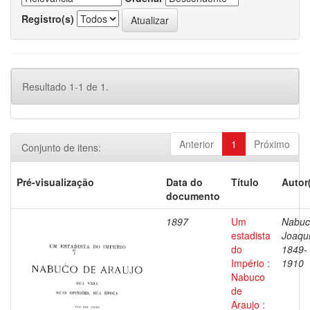
Registro(s)
Resultado 1-1 de 1.
Anterior
1
Próximo
Conjunto de itens:
Pré-visualização
Data do
Título
Autor
documento
1897
Um
Nabuc
estadista
Joaqu
do
1849-
Império :
1910
Nabuco
de
Araujo :