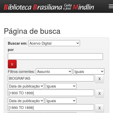
Skip
navigation
Página de busca
Buscar em:
por
Filtros correntes: