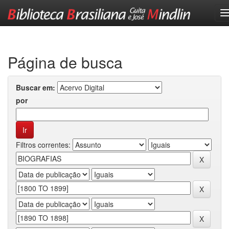
Skip
navigation
Página de busca
Buscar em:
por
Filtros correntes: