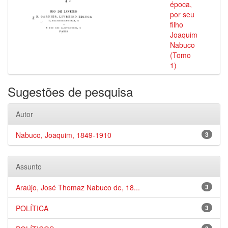
época,
por seu
filho
Joaquim
Nabuco
(Tomo
1)
Sugestões de pesquisa
Autor
Nabuco, Joaquim, 1849-1910
3
Assunto
Araújo, José Thomaz Nabuco de, 18...
3
POLÍTICA
3