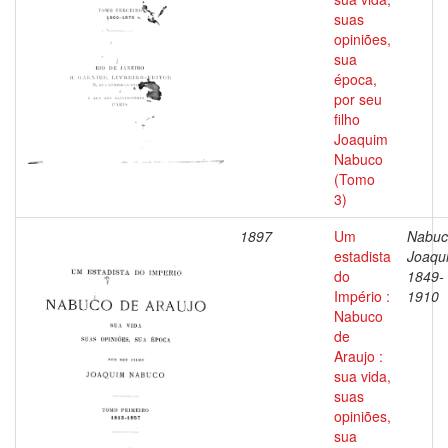
suas
opiniões,
sua
época,
por seu
filho
Joaquim
Nabuco
(Tomo
3)
1897
Um
Nabuc
estadista
Joaqu
do
1849-
Império :
1910
Nabuco
de
Araujo :
sua vida,
suas
opiniões,
sua