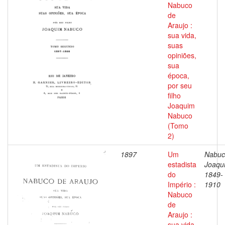
Nabuco
de
Araujo :
sua vida,
suas
opiniões,
sua
época,
por seu
filho
Joaquim
Nabuco
(Tomo
2)
1897
Um
Nabuc
estadista
Joaqu
do
1849-
Império :
1910
Nabuco
de
Araujo :
sua vida,