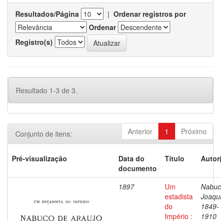
Resultados/Página
|
Ordenar registros por
Ordenar
Registro(s)
Resultado 1-3 de 3.
Anterior
1
Próximo
Conjunto de itens:
Pré-visualização
Data do
Título
Autor
documento
1897
Um
Nabuc
estadista
Joaqu
do
1849-
Império :
1910