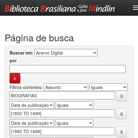
Skip
navigation
Página de busca
Buscar em:
por
Filtros correntes: