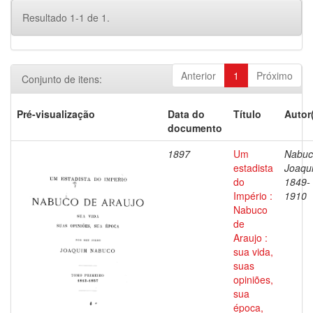
Resultado 1-1 de 1.
Anterior
1
Próximo
Conjunto de itens:
Pré-visualização
Data do
Título
Autor
documento
1897
Um
Nabuc
estadista
Joaqu
do
1849-
Império :
1910
Nabuco
de
Araujo :
sua vida,
suas
opiniões,
sua
época,