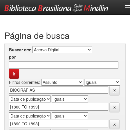
Skip
navigation
Página de busca
Buscar em:
por
Filtros correntes: