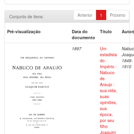
Anterior
1
Próximo
Conjunto de itens:
Pré-visualização
Data do
Título
Autor
documento
1897
Um
Nabuc
estadista
Joaqu
do
1849-
Império :
1910
Nabuco
de
Araujo :
sua vida,
suas
opiniões,
sua
época,
por seu
filho
Joaquim