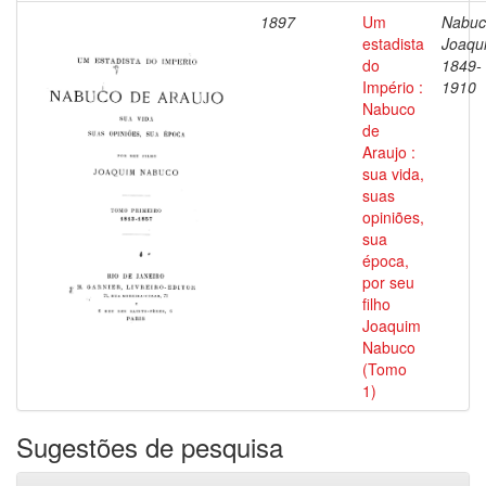
1897
Um
Nabuc
estadista
Joaqu
do
1849-
Império :
1910
Nabuco
de
Araujo :
sua vida,
suas
opiniões,
sua
época,
por seu
filho
Joaquim
Nabuco
(Tomo
1)
Sugestões de pesquisa