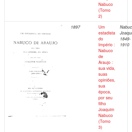
Nabuco
(Tomo
2)
1897
Um
Nabuc
estadista
Joaqu
do
1849-
Império :
1910
Nabuco
de
Araujo :
sua vida,
suas
opiniões,
sua
época,
por seu
filho
Joaquim
Nabuco
(Tomo
3)