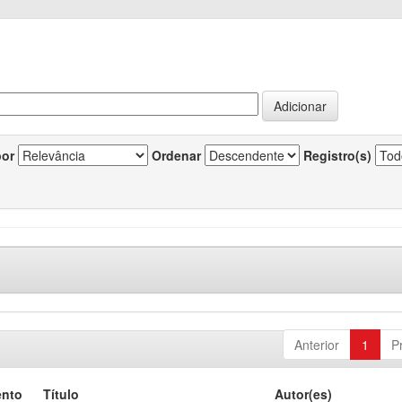
por
Ordenar
Registro(s)
Anterior
1
P
ento
Título
Autor(es)