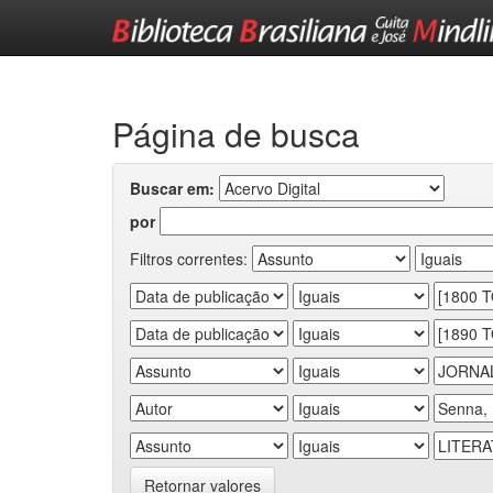
Skip
navigation
Página de busca
Buscar em:
por
Filtros correntes:
Retornar valores