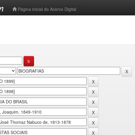
-->
Página inicial do Acervo Digital