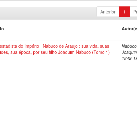
Anterior
1
P
lo
Autor(
stadista do Império : Nabuco de Araujo : sua vida, suas
Nabuco
iões, sua época, por seu filho Joaquim Nabuco (Tomo 1)
Joaqui
1849-1