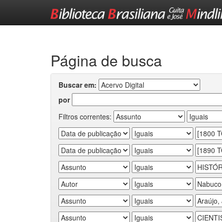
Skip
navigation
Página de busca
Buscar em:
por
Filtros correntes: