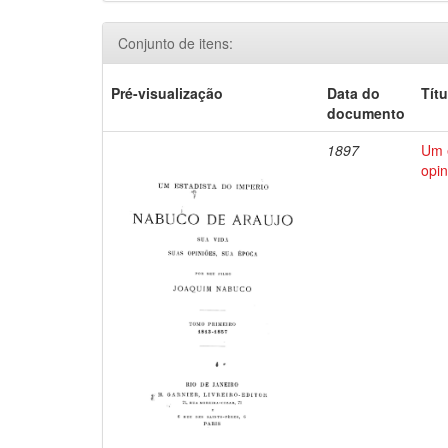
Conjunto de itens:
Pré-visualização
Data do
Títu
documento
1897
Um e
opin