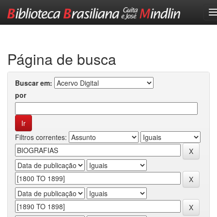
Skip
navigation
Página de busca
Buscar em:
por
Filtros correntes: