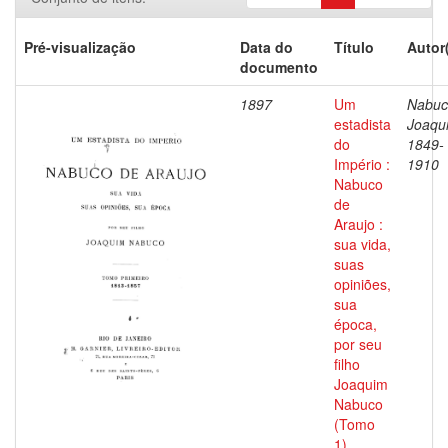
Pré-visualização
Data do
Título
Autor
documento
1897
Um
Nabuc
estadista
Joaqu
do
1849-
Império :
1910
Nabuco
de
Araujo :
sua vida,
suas
opiniões,
sua
época,
por seu
filho
Joaquim
Nabuco
(Tomo
1)