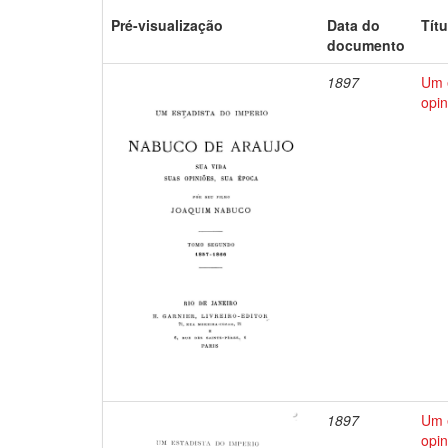
Pré-visualização
Data do
Títu
documento
1897
Um e
opin
1897
Um e
opin