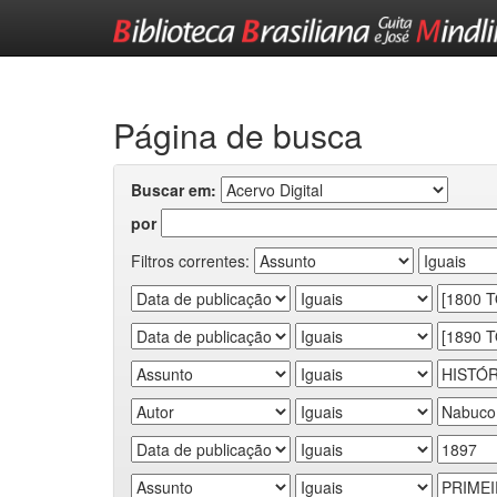
Skip
navigation
Página de busca
Buscar em:
por
Filtros correntes: