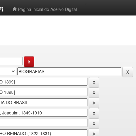
-->
Página inicial do Acervo Digital