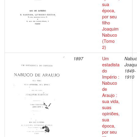
sua
época,
por seu
filho
Joaquim
Nabuco
(Tomo
2)
1897
Um
Nabuc
estadista
Joaqu
do
1849-
Império :
1910
Nabuco
de
Araujo :
sua vida,
suas
opiniões,
sua
época,
por seu