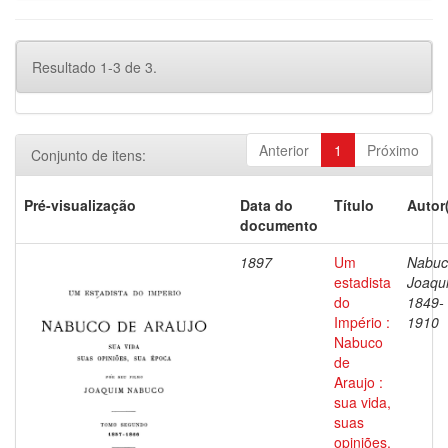
Resultado 1-3 de 3.
Anterior
1
Próximo
Conjunto de itens:
Pré-visualização
Data do
Título
Autor
documento
1897
Um
Nabuc
estadista
Joaqu
do
1849-
Império :
1910
Nabuco
de
Araujo :
sua vida,
suas
opiniões,