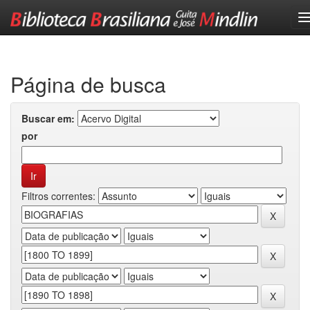
Skip
navigation
Página de busca
Buscar em:
por
Filtros correntes: