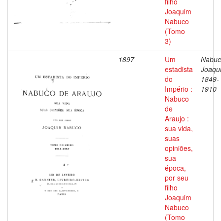
filho
Joaquim
Nabuco
(Tomo
3)
1897
Um
Nabuc
estadista
Joaqu
do
1849-
Império :
1910
Nabuco
de
Araujo :
sua vida,
suas
opiniões,
sua
época,
por seu
filho
Joaquim
Nabuco
(Tomo