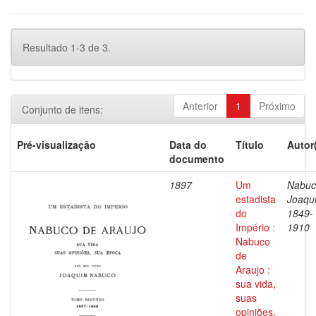
Resultado 1-3 de 3.
Anterior
1
Próximo
Conjunto de itens:
Pré-visualização
Data do
Título
Autor
documento
1897
Um
Nabuc
estadista
Joaqu
do
1849-
Império :
1910
Nabuco
de
Araujo :
sua vida,
suas
opiniões,