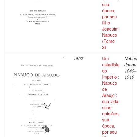
sua
época,
por seu
filho
Joaquim
Nabuco
(Tomo
2)
1897
Um
Nabuc
estadista
Joaqu
do
1849-
Império :
1910
Nabuco
de
Araujo :
sua vida,
suas
opiniões,
sua
época,
por seu