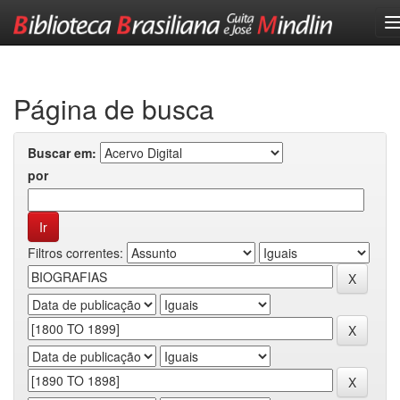
Skip
navigation
Página de busca
Buscar em:
por
Filtros correntes: