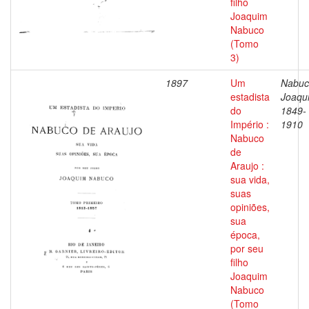
filho
Joaquim
Nabuco
(Tomo
3)
1897
Um
Nabuc
estadista
Joaqu
do
1849-
Império :
1910
Nabuco
de
Araujo :
sua vida,
suas
opiniões,
sua
época,
por seu
filho
Joaquim
Nabuco
(Tomo