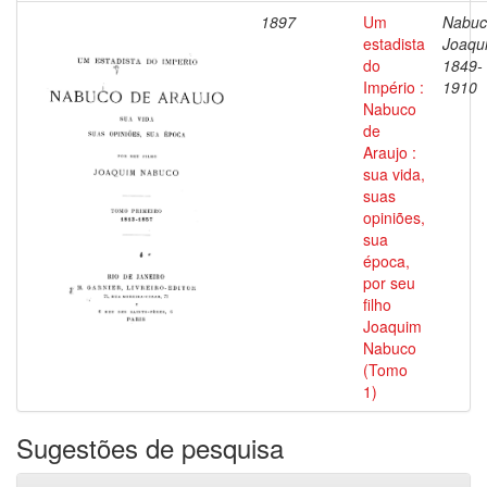
1897
Um
Nabuc
estadista
Joaqu
do
1849-
Império :
1910
Nabuco
de
Araujo :
sua vida,
suas
opiniões,
sua
época,
por seu
filho
Joaquim
Nabuco
(Tomo
1)
Sugestões de pesquisa