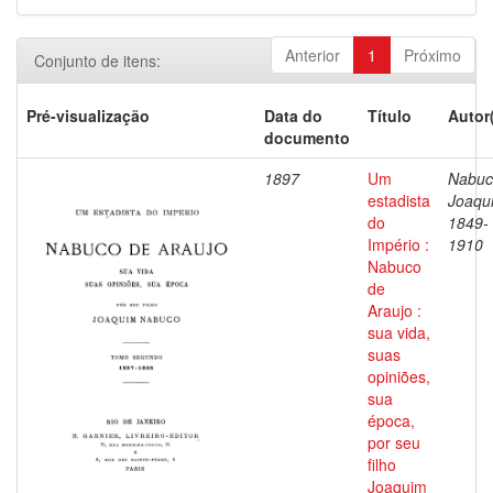
Anterior
1
Próximo
Conjunto de itens:
Pré-visualização
Data do
Título
Autor
documento
1897
Um
Nabuc
estadista
Joaqu
do
1849-
Império :
1910
Nabuco
de
Araujo :
sua vida,
suas
opiniões,
sua
época,
por seu
filho
Joaquim