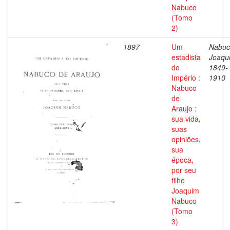
Nabuco
(Tomo
2)
1897
Um
Nabuc
estadista
Joaqu
do
1849-
Império :
1910
Nabuco
de
Araujo :
sua vida,
suas
opiniões,
sua
época,
por seu
filho
Joaquim
Nabuco
(Tomo
3)