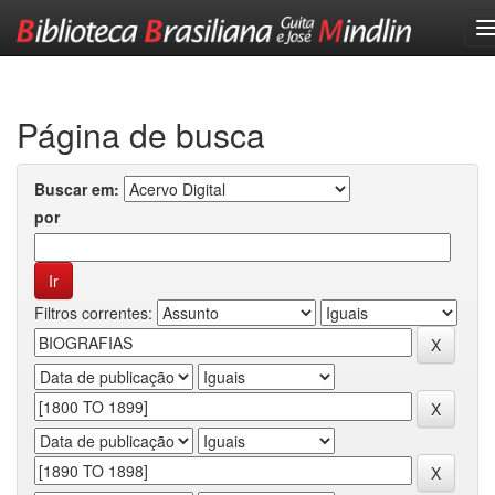
Skip
navigation
Página de busca
Buscar em:
por
Filtros correntes: