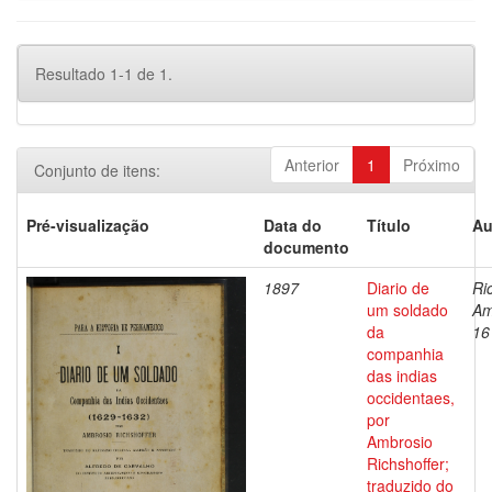
Resultado 1-1 de 1.
Anterior
1
Próximo
Conjunto de itens:
Pré-visualização
Data do
Título
Au
documento
1897
Diario de
Ri
um soldado
Am
da
16
companhia
das indias
occidentaes,
por
Ambrosio
Richshoffer;
traduzido do