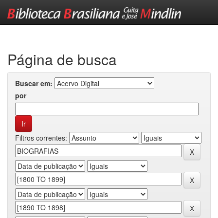
Skip
navigation
Página de busca
Buscar em:
por
Filtros correntes: