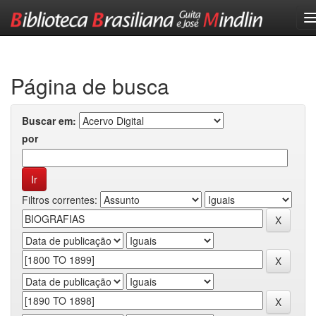
Skip
navigation
Página de busca
Buscar em:
por
Filtros correntes: