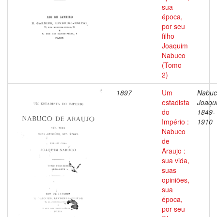
sua
época,
por seu
filho
Joaquim
Nabuco
(Tomo
2)
1897
Um
Nabuc
estadista
Joaqu
do
1849-
Império :
1910
Nabuco
de
Araujo :
sua vida,
suas
opiniões,
sua
época,
por seu