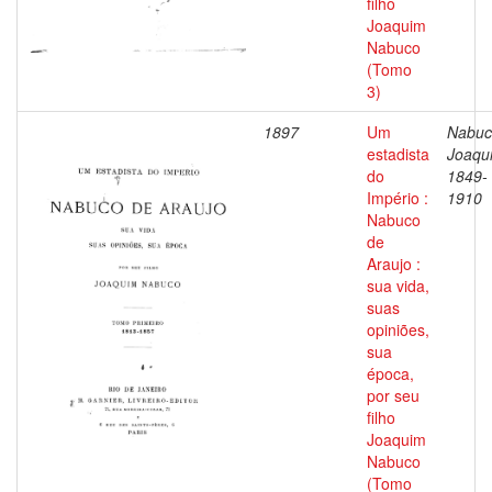
filho
Joaquim
Nabuco
(Tomo
3)
1897
Um
Nabuc
estadista
Joaqu
do
1849-
Império :
1910
Nabuco
de
Araujo :
sua vida,
suas
opiniões,
sua
época,
por seu
filho
Joaquim
Nabuco
(Tomo