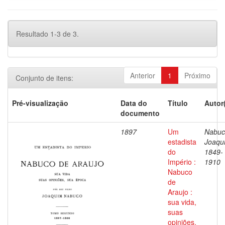
Resultado 1-3 de 3.
Anterior
1
Próximo
Conjunto de itens:
Pré-visualização
Data do
Título
Autor
documento
1897
Um
Nabuc
estadista
Joaqu
do
1849-
Império :
1910
Nabuco
de
Araujo :
sua vida,
suas
opiniões,