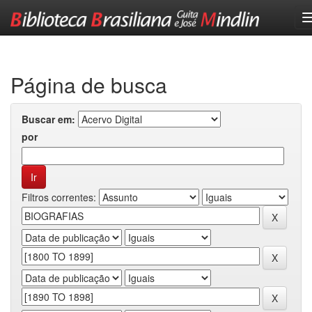
Skip
navigation
Página de busca
Buscar em:
por
Filtros correntes: