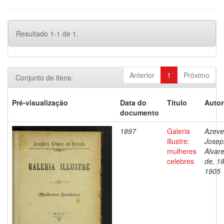
Resultado 1-1 de 1.
Anterior
1
Próximo
Conjunto de itens:
Pré-visualização
Data do
Título
Autor
documento
1897
Galeria
Azeve
illustre:
Josep
mulheres
Alvar
celebres
de, 1
1905