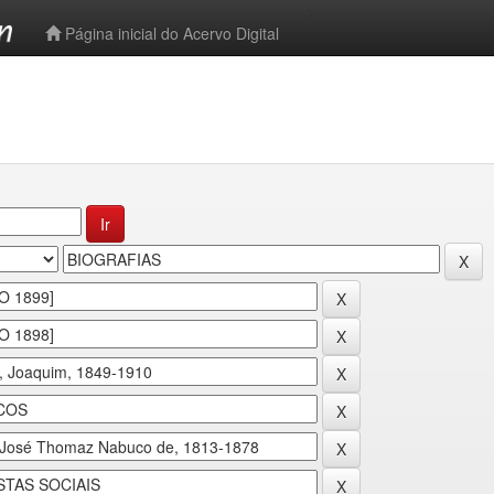
-->
Página inicial do Acervo Digital