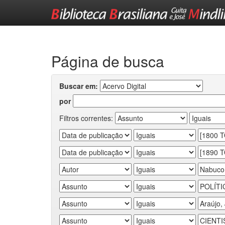
Skip
navigation
Página de busca
Buscar em:
por
Filtros correntes: