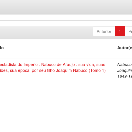
Anterior
1
P
lo
Autor(
stadista do Império : Nabuco de Araujo : sua vida, suas
Nabuco
iões, sua época, por seu filho Joaquim Nabuco (Tomo 1)
Joaqui
1849-1