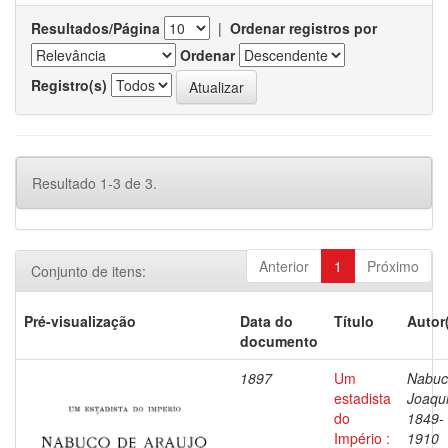
Resultados/Página
|
Ordenar registros por
Ordenar
Registro(s)
Resultado 1-3 de 3.
Anterior
1
Próximo
Conjunto de itens:
Pré-visualização
Data do
Título
Autor
documento
1897
Um
Nabuc
estadista
Joaqu
do
1849-
Império :
1910