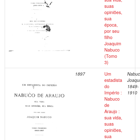
suas
opiniões,
sua
época,
por seu
filho
Joaquim
Nabuco
(Tomo
3)
1897
Um
Nabuc
estadista
Joaqu
do
1849-
Império :
1910
Nabuco
de
Araujo :
sua vida,
suas
opiniões,
sua