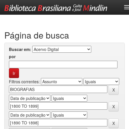
Skip
navigation
Página de busca
Buscar em:
por
Filtros correntes: