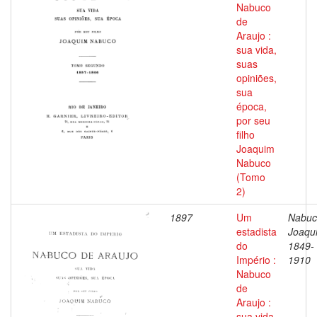
Nabuco
de
Araujo :
sua vida,
suas
opiniões,
sua
época,
por seu
filho
Joaquim
Nabuco
(Tomo
2)
1897
Um
Nabuc
estadista
Joaqu
do
1849-
Império :
1910
Nabuco
de
Araujo :
sua vida,