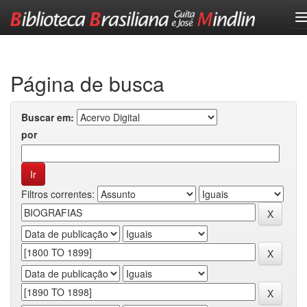
Skip
navigation
Página de busca
Buscar em:
por
Filtros correntes: