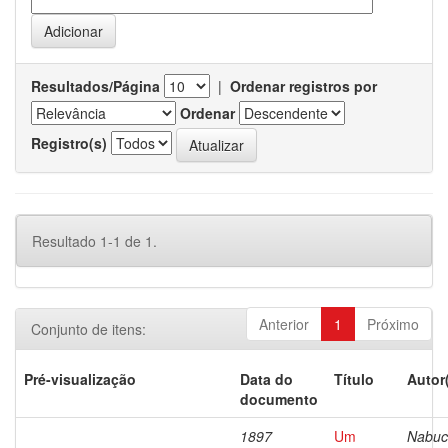
Resultados/Página
|
Ordenar registros por
Ordenar
Registro(s)
Resultado 1-1 de 1.
Anterior
1
Próximo
Conjunto de itens:
Pré-visualização
Data do
Título
Autor
documento
1897
Um
Nabuc