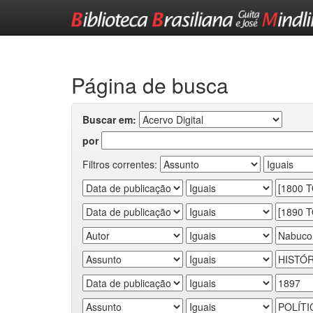
Skip
navigation
Página de busca
Buscar em:
por
Filtros correntes: