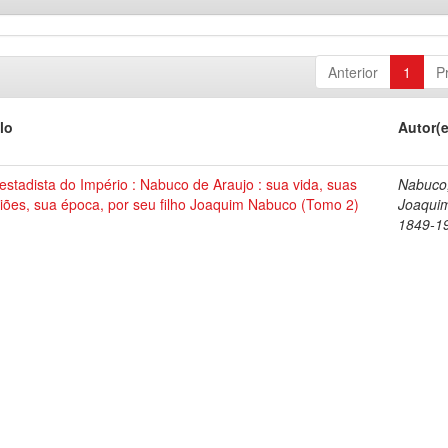
Anterior
1
P
lo
Autor(
stadista do Império : Nabuco de Araujo : sua vida, suas
Nabuco
iões, sua época, por seu filho Joaquim Nabuco (Tomo 2)
Joaqui
1849-1