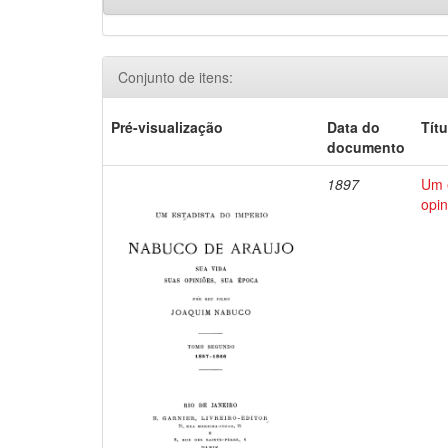
Conjunto de itens:
Pré-visualização
Data do
Títu
documento
1897
Um e
opin