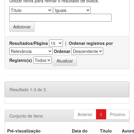
Utilizar filtros para refinar o resultado de busca.
Resultados/Página
|
Ordenar registros por
Ordenar
Registro(s)
Resultado 1-3 de 3.
Anterior
1
Próximo
Conjunto de itens:
Pré-visualização
Data do
Título
Autor