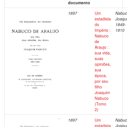
documento
1897
Um
Nabuc
estadista
Joaqu
do
1849-
Império :
1910
Nabuco
de
Araujo :
sua vida,
suas
opiniões,
sua
época,
por seu
filho
Joaquim
Nabuco
(Tomo
2)
1897
Um
Nabuc
estadista
Joaqu