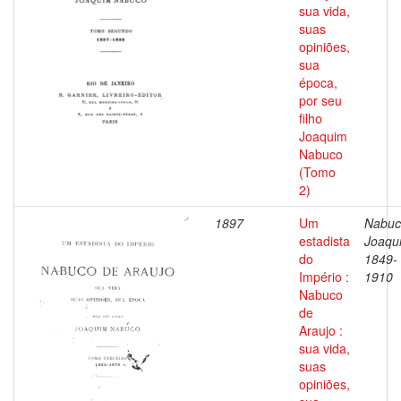
sua vida,
suas
opiniões,
sua
época,
por seu
filho
Joaquim
Nabuco
(Tomo
2)
1897
Um
Nabuc
estadista
Joaqu
do
1849-
Império :
1910
Nabuco
de
Araujo :
sua vida,
suas
opiniões,