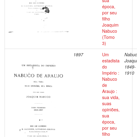
sua
época,
por seu
filho
Joaquim
Nabuco
(Tomo
3)
1897
Um
Nabuc
estadista
Joaqu
do
1849-
Império :
1910
Nabuco
de
Araujo :
sua vida,
suas
opiniões,
sua
época,
por seu
filho