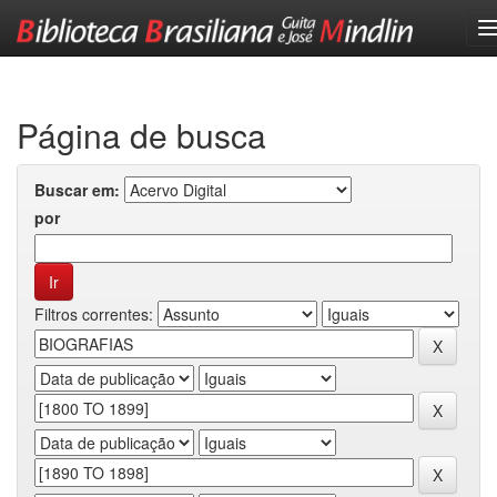
Skip
navigation
Página de busca
Buscar em:
por
Filtros correntes: