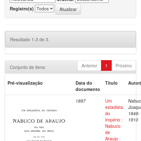
Registro(s)
Resultado 1-3 de 3.
Anterior
1
Próximo
Conjunto de itens:
Pré-visualização
Data do
Título
Autor
documento
1897
Um
Nabuc
estadista
Joaqu
do
1849-
Império :
1910
Nabuco
de
Araujo :