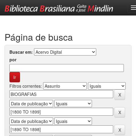
Skip
navigation
Página de busca
Buscar em:
por
Filtros correntes: