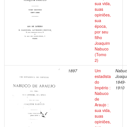
sua vida,
suas
opiniões,
sua
época,
por seu
filho
Joaquim
Nabuco
(Tomo
2)
1897
Um
Nabuc
estadista
Joaqu
do
1849-
Império :
1910
Nabuco
de
Araujo :
sua vida,
suas
opiniões,