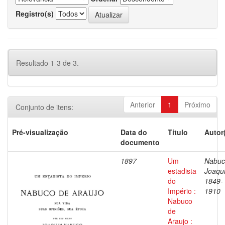
Registro(s)
Resultado 1-3 de 3.
Anterior
1
Próximo
Conjunto de itens:
Pré-visualização
Data do
Título
Autor
documento
1897
Um
Nabuc
estadista
Joaqu
do
1849-
Império :
1910
Nabuco
de
Araujo :