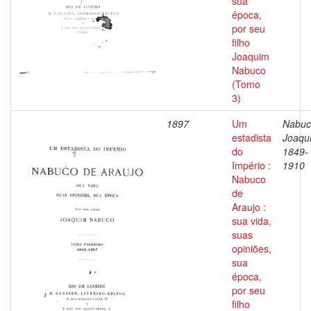
sua
época,
por seu
filho
Joaquim
Nabuco
(Tomo
3)
1897
Um
Nabuc
estadista
Joaqu
do
1849-
Império :
1910
Nabuco
de
Araujo :
sua vida,
suas
opiniões,
sua
época,
por seu
filho